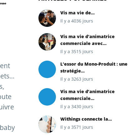
esse
Vis ma vie de...
Il y a 4036 jours
Vis ma vie d'animatrice
commerciale avec...
Il y a 3515 jours
L’essor du Mono-Produit : une
ment
stratégie...
jets…
Il y a 3263 jours
s,
Vis ma vie d’animatrice
oute
commerciale...
uivre
Il y a 3430 jours
Withings connecte la...
 baby
Il y a 3571 jours