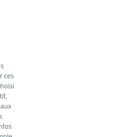
es
r ces
hoisi
if,
 aux
s
nfos
mple.