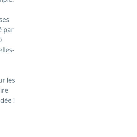
 ses
é par
0
lles-
ur les
ire
idée !