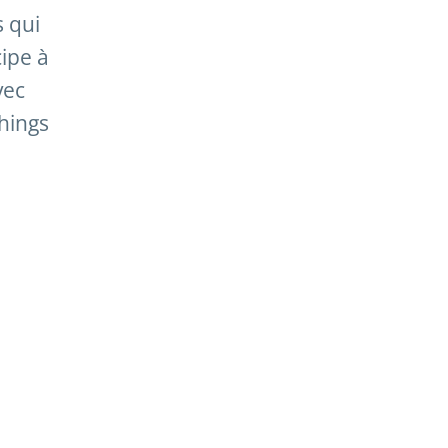
s qui
cipe à
vec
hings