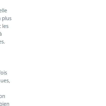
elle
 plus
 les
à
es.
fois
ques,
ion
 bien