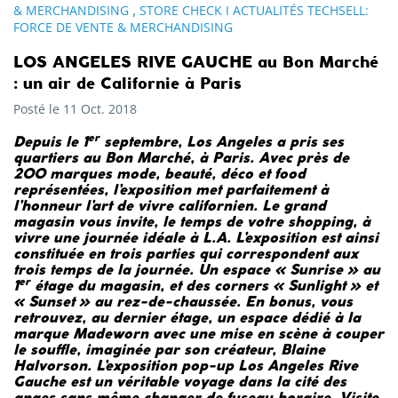
,
& MERCHANDISING
STORE CHECK I ACTUALITÉS TECHSELL:
FORCE DE VENTE & MERCHANDISING
LOS ANGELES RIVE GAUCHE au Bon Marché
: un air de Californie à Paris
Posté le 11 Oct. 2018
er
Depuis le 1
septembre, Los Angeles a pris ses
quartiers au Bon Marché, à Paris. Avec près de
200 marques mode, beauté, déco et food
représentées, l’exposition met parfaitement à
l’honneur l’art de vivre californien. Le grand
magasin vous invite, le temps de votre shopping, à
vivre une journée idéale à L.A. L’exposition est ainsi
constituée en trois parties qui correspondent aux
trois temps de la journée. Un espace « Sunrise » au
er
1
étage du magasin, et des corners « Sunlight » et
« Sunset » au rez-de-chaussée. En bonus, vous
retrouvez, au dernier étage, un espace dédié à la
marque Madeworn avec une mise en scène à couper
le souffle, imaginée par son créateur, Blaine
Halvorson. L’exposition pop-up Los Angeles Rive
Gauche est un véritable voyage dans la cité des