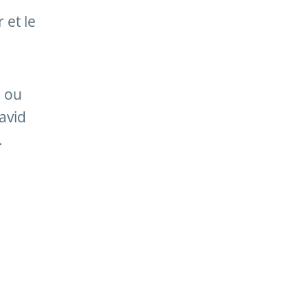
 et le
… ou
avid
.