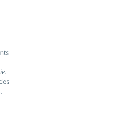
nts
ie.
odes
.