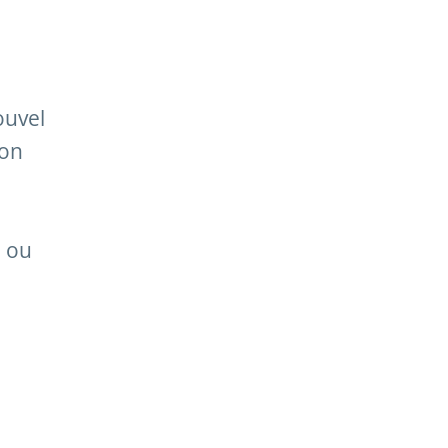
ouvel
ion
, ou