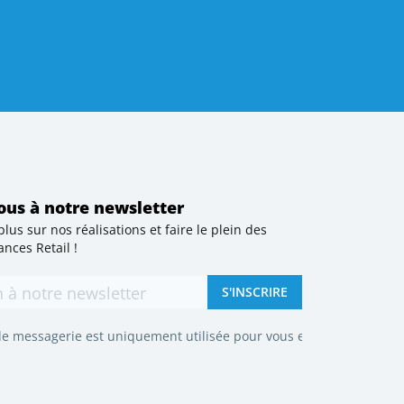
ous à notre newsletter
plus sur nos réalisations et faire le plein des
r vocation d’aider les marques à mieux vendre en déployant depui
nces Retail !
S'INSCRIRE
e messagerie est uniquement utilisée pour vous envoyer les newslet