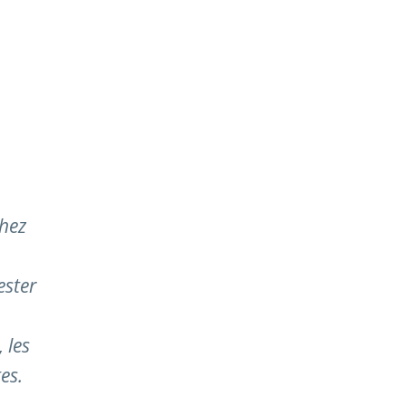
chez
ester
 les
es.