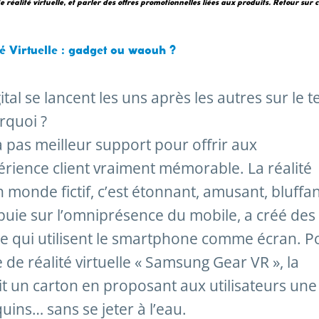
 réalité virtuelle, et parler des offres promotionnelles liées aux produits. Retour sur c
té Virtuelle : gadget ou waouh ?
tal se lancent les uns après les autres sur le t
urquoi ?
y a pas meilleur support pour offrir aux
ience client vraiment mémorable. La réalité
 monde fictif, c’est étonnant, amusant, bluffa
ie sur l’omniprésence du mobile, a créé des
lle qui utilisent le smartphone comme écran. P
de réalité virtuelle « Samsung Gear VR », la
ait un carton en proposant aux utilisateurs une
uins… sans se jeter à l’eau.