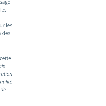
ssage
les
ur les
n des
 cette
ais
ration
ualité
 de